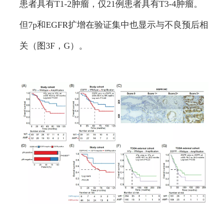
患者具有T1-2肿瘤，仅21例患者具有T3-4肿瘤。
但7p和EGFR扩增在验证集中也显示与不良预后相
关（图3F，G）。