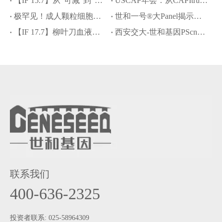
【IF 15.7】从“可减”到“精减”：泽布替尼助力MCL安全减量化疗，世和NGS定义获益人群
USCAP年会：从CAPItrue研究结果看中国HR+/HER2-晚期乳腺癌精准诊疗进阶之路
极罕见！成人颗粒细胞瘤发生肝样转化，世和一号®大Panel揭示分子驱动机制
世和一号®大Panel揭示肉瘤样/横纹肌样透明细胞肾细胞癌分子图谱及预后治疗标志物
【IF 17.7】柳叶刀血液学顶刊：世和DNA+RNA助力罕见cyCD3+ BPDCN病例精准诊疗
西安交大-世和基因PScnv模型：攻克“无配对样本”CNV高精度检测难题
联系我们
400-636-2325
投资者联系: 025-58964309