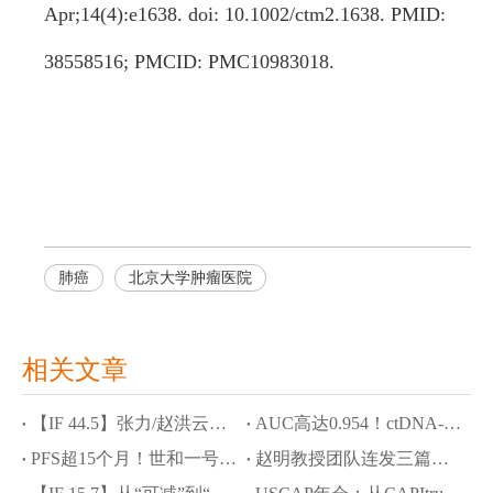
Apr;14(4):e1638. doi: 10.1002/ctm2.1638. PMID:
38558516; PMCID: PMC10983018.
肺癌
北京大学肿瘤医院
相关文章
【IF 44.5】张力/赵洪云教授团队斩获Cancer Cell，JYP0322攻克ROS1耐药与脑转困境
AUC高达0.954！ctDNA-MRD联合NOTCH1突变精准预测食管鳞癌新辅助化免疗效
PFS超15个月！世和一号®大Panel助力SMARCA4缺失型肺癌脑转移精准诊疗
赵明教授团队连发三篇学术成果：世和NGS破解罕见肿瘤诊断难题