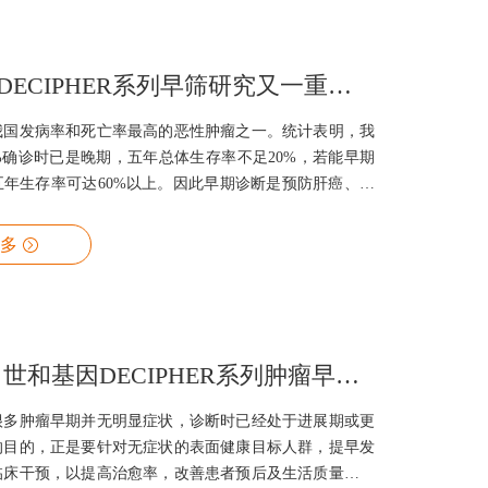
讯作者是彭俊杰教授。专家简介彭俊杰 教授复旦大学附属
外科主任医师、医学博士中国抗
IF=17.4！DECIPHER系列早筛研究又一重要成果登陆肝脏病学顶级期刊HEPATOLOGY
我国发病率和死亡率最高的恶性肿瘤之一。统计表明，我
%确诊时已是晚期，五年总体生存率不足20%，若能早期
五年生存率可达60%以上。因此早期诊断是预防肝癌、提
存率最重要的措施之一，开发应用简单、方便、快捷的肝
目前研究的努力方向。基于液体活检的肿瘤早筛技术具有
多
优势，成为目前早筛领域最火热的研究探索方向。世和基
附属中山医院樊嘉教授、周俭教授、王征教授团队合作开
ER-Liver研究，基于MERCURY多组学液体活检技术建立了
模型区分肝癌和非癌的AUC高达0.995，在98.8%特异
4篇93分！世和基因DECIPHER系列肿瘤早筛研究成果大盘点
很多肿瘤早期并无明显症状，诊断时已经处于进展期或更
的目的，正是要针对无症状的表面健康目标人群，提早发
临床干预，以提高治愈率，改善患者预后及生活质量，同