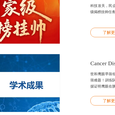
科技攻关，民
级揭榜挂帅任务
了解更
世和鹰眼早筛
筛难题！训练队
据证明鹰眼在
二次（江苏省
证。
了解更