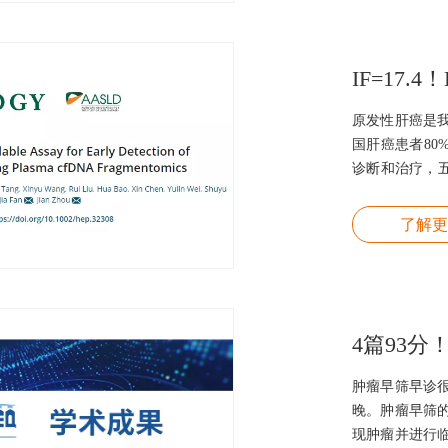
晓吉博士，通
肿瘤医院大肠
原发性肝癌是
国肝癌患者80
诊断和治疗，
高肝癌患者生
癌筛查方法是
了解更
安全、便捷等
因与复旦大学
展的DECIPH
肝癌早筛模型，该
性下灵
肿瘤早筛早诊
晚。肿瘤早筛
现肿瘤并进行