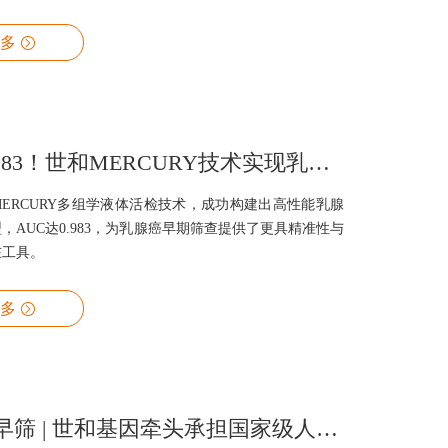
个人的经济负担。在传统肿瘤早筛手段灵敏度特异性均不
下，国内外检测公司纷纷布局基于液体活检的癌症早筛研
多
活检早筛的技术方法更是百花齐放：检测媒介包括
循环肿瘤细胞（CTC），及其他体液或排泄物样本；检测特征
，例如体系突变、拷贝数变异、甲基化、cfDNA片段组
、代谢组学、微生物组等等；根据筛查目的的不同，产品
分为单癌种早筛及泛癌种早
AUC达0.983！世和MERCURY技术实现乳腺癌无创早筛新突破，临床潜力巨大
ERCURY多组学液体活检技术，成功构建出高性能乳腺
，AUC达0.983，为乳腺癌早期筛查提供了更具精准性与
在工具。
多
聚焦癌症早筛 | 世和基因牵头承担国家级人工智能揭榜挂帅任务