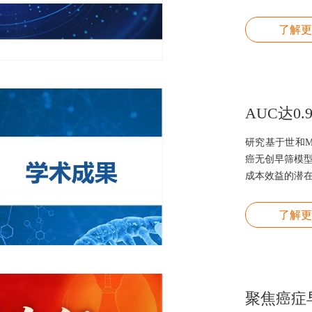
时减轻国家和
尽人意的情况
了解更
发。肿瘤液体
ctDNA， 
也囊括多个维度
学、基因表达
的功能又可以
研究基于世和M
癌无创早筛模型
成本效益的潜
了解更