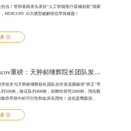
企担当！世和基因牵头承担“人工智能医疗器械创新”国家
，MERCURY AI大模型破解癌症早筛难题！
多
Cancer Discov重磅：天肿郝继辉院长团队发布大型前瞻性胰腺癌早筛成果
组学技术与天肿郝继辉校长团队合作攻克胰腺癌“癌王”早
列500例，验证队列400例，前瞻性研究2000例，翔实数
胰腺癌早筛中的可行性和临床实用性！这也是鹰眼技术第
人民医院蒋奎荣院长团队）在大规模临床数据中得到验
多