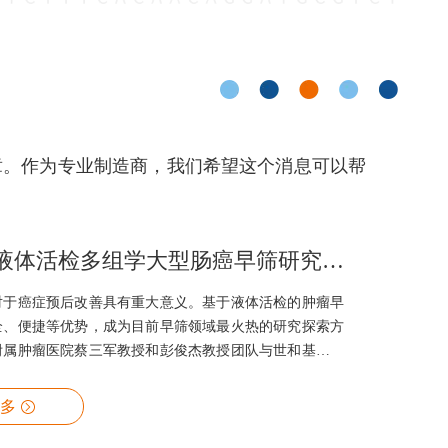
章。作为专业制造商，我们希望这个消息可以帮
国内首个液体活检多组学大型肠癌早筛研究登陆JHO，世和基因MERCURY技术展现优异性能
对于癌症预后改善具有重大意义。基于液体活检的肿瘤早
全、便捷等优势，成为目前早筛领域最火热的研究探索方
附属肿瘤医院蔡三军教授和彭俊杰教授团队与世和基因在
开展DECIPHER-Colon研究，基于cfDNA多组学片段
早筛模型，在早期肠癌筛查中实现94.8%特异性下，敏
多
性能优异。相关成果在线发表在最新一期的JHO杂志
 Hematology & Oncology，IF：17.388）。文章第一作者是马