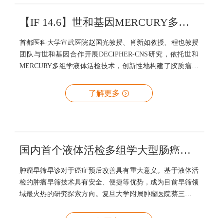
【IF 14.6】世和基因MERCURY多组学液体活检实现脑肿瘤术前无创良恶性鉴别
首都医科大学宣武医院赵国光教授、肖新如教授、程也教授
团队与世和基因合作开展DECIPHER-CNS研究，依托世和
MERCURY多组学液体活检技术，创新性地构建了胶质瘤与
脑膜瘤术前无创良恶性鉴别模型，为神经外科精准术前决策
提供了新工具。
了解更多
国内首个液体活检多组学大型肠癌早筛研究登陆JHO，世和基因MERCURY技术展现优异性能
肿瘤早筛早诊对于癌症预后改善具有重大意义。基于液体活
检的肿瘤早筛技术具有安全、便捷等优势，成为目前早筛领
域最火热的研究探索方向。复旦大学附属肿瘤医院蔡三军教
授和彭俊杰教授团队与世和基因在肠癌早筛领域合作开展
DECIPHER-Colon研究，基于cfDNA多组学片段特征建立了