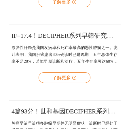
了解更多
肠癌早筛模型，在早期肠癌筛查中实现94.8%特异性下，敏
感性98%，性能优异。相关成果在线发表在最新一期的JHO
杂志（Journal of Hematology & Oncology，IF：17.388）。文
章第一作者是马晓吉博士，通讯作者是彭俊杰教授。专家简
介彭俊杰 教授复旦大学附属肿瘤医院大肠外科主任医师、医
IF=17.4！DECIPHER系列早筛研究又一重要成果登陆肝脏病学顶级期刊HEPATOLOGY
学博士中国抗
原发性肝癌是我国发病率和死亡率最高的恶性肿瘤之一。统
计表明，我国肝癌患者80%确诊时已是晚期，五年总体生存
率不足20%，若能早期诊断和治疗，五年生存率可达60%以
上。因此早期诊断是预防肝癌、提高肝癌患者生存率最重要
的措施之一，开发应用简单、方便、快捷的肝癌筛查方法是
了解更多
目前研究的努力方向。基于液体活检的肿瘤早筛技术具有安
全、便捷等优势，成为目前早筛领域最火热的研究探索方
向。世和基因与复旦大学附属中山医院樊嘉教授、周俭教
授、王征教授团队合作开展的DECIPHER-Liver研究，基于
MERCURY多组学液体活检技术建立了肝癌早筛模型，该模
4篇93分！世和基因DECIPHER系列肿瘤早筛研究成果大盘点
型区分肝癌和非癌的AUC高达0.995，在98.8%特异性下灵
肿瘤早筛早诊很多肿瘤早期并无明显症状，诊断时已经处于