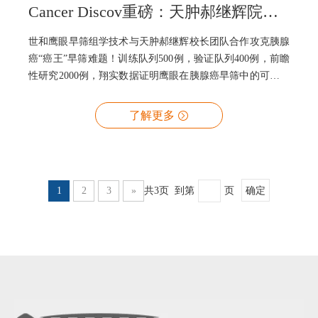
Cancer Discov重磅：天肿郝继辉院长团队发布大型前瞻性胰腺癌早筛成果
世和鹰眼早筛组学技术与天肿郝继辉校长团队合作攻克胰腺
癌“癌王”早筛难题！训练队列500例，验证队列400例，前瞻
性研究2000例，翔实数据证明鹰眼在胰腺癌早筛中的可行性
和临床实用性！这也是鹰眼技术第二次（江苏省人民医院蒋
奎荣院长团队）在大规模临床数据中得到验证。
了解更多
1
2
3
»
共3页 到第
页
确定