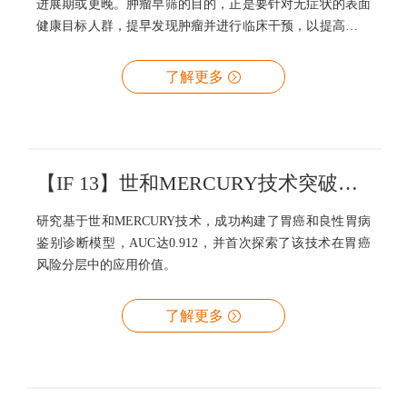
进展期或更晚。肿瘤早筛的目的，正是要针对无症状的表面
健康目标人群，提早发现肿瘤并进行临床干预，以提高治愈
率，改善患者预后及生活质量，同时减轻国家和个人的经济
负担。在传统肿瘤早筛手段灵敏度特异性均不尽人意的情况
了解更多
下，国内外检测公司纷纷布局基于液体活检的癌症早筛研
发。肿瘤液体活检早筛的技术方法更是百花齐放：检测媒介
包括ctDNA， 循环肿瘤细胞（CTC），及其他体液或排泄物
样本；检测特征也囊括多个维度，例如体系突变、拷贝数变
异、甲基化、cfDNA片段组学、基因表达、代谢组学、微生
【IF 13】世和MERCURY技术突破胃癌无创早筛难题，AUC 0.912！
物组等等；根据筛查目的的不同，产品的功能又可以分为单
研究基于世和MERCURY技术，成功构建了胃癌和良性胃病
癌种早筛及泛癌种早
鉴别诊断模型，AUC达0.912，并首次探索了该技术在胃癌
风险分层中的应用价值。
了解更多