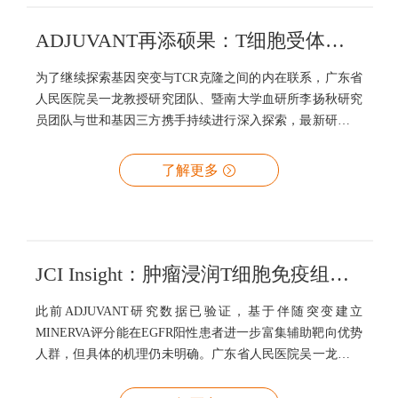
ADJUVANT再添硕果：T细胞受体克隆型可提示EGFR亚型辅助治疗疗效
为了继续探索基因突变与TCR克隆之间的内在联系，广东省
人民医院吴一龙教授研究团队、暨南大学血研所李扬秋研究
员团队与世和基因三方携手持续进行深入探索，最新研究成
果近日发表于Cancer Immunology Immunotherapy杂志
（IF=6.63）
了解更多
JCI Insight：肿瘤浸润T细胞免疫组库特征提示辅助靶向治疗疗效
此前ADJUVANT研究数据已验证，基于伴随突变建立
MINERVA评分能在EGFR阳性患者进一步富集辅助靶向优势
人群，但具体的机理仍未明确。广东省人民医院吴一龙教授
研究团队、暨南大学血研所李扬秋研究员团队对ADJUVANT
研究入组患者组织样本进行免疫组库检测，探究免疫微环境