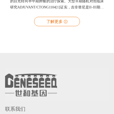
的目光转向早中期肿瘤的治疗探索。大型Ⅲ期随机对照临床
研究ADJUVANT/CTONG1104[1]证实，吉非替尼是II-III期伴
淋巴结转移的EGFR阳性非小细胞肺癌根治术后辅助治疗的
有效手段，可以显著降低复发风险。但是，仍然有40%患者
了解更多
会在2年内复发。如何在EGFR阳性患者中进一步富集辅助靶
向辅助治疗优势人群，成为临床上急需解决的一大难题。近
日，广东省人民医院吴一龙教授团队与世和基因合作，使用
世和一号®大Panel对ADJUVANT/CTONG1104临床进行探索
性研究，首先发现了预测辅助治疗疗效的关键基因，并建立
MINERVA评分模
联系我们