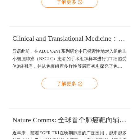
了解更多
与辅助靶向治疗的相关性，成果发表于JCI Insight杂志
（IF=9.484）。研究亮点本研究首次探究了EGFR驱动阳性
NSCLC患者辅助靶向治疗疗效与免疫微环境的相关性。研究
设计该研究纳入了ADJUVANT研究中的101例患者，其中57
例来自吉非替尼队列，44例来自长春瑞滨顺铂化疗队列。收
Clinical and Translational Medicine：T细胞受体β链TRBV6-6可提示EGFR阳性非小细胞肺癌不良预后
集患者治疗前组织样本，进行TCR
导语此前，在ADJUVANT系列研究中已探索性地对入组的非
小细胞肺癌（NSCLC）患者的手术组织样本进行了T细胞受
体β链测序，并从免疫组库多样性等层面初步探究了免疫微
环境复杂性与EGFR驱动阳性NSCLC患者辅助靶向治疗疗效
的相关性。而对于特定的TCR克隆型及EGFR共突变基因如
了解更多
何进一步影响辅助治疗的疗效，广东省人民医院吴一龙教授
研究团队、暨南大学血研所李扬秋研究员团队携手进行深入
探索，研究成果发表于Clinical and Translational Medicine杂
志（IF=11.492）【1】。该文还受邀在Clinical and
Translational Discovery杂志发表
Nature Comms: 全球首个肺癌靶向辅助精准用药模型，世和基因助力ADJUVANT/CTONG1104研究
近年来，随着EGFR TKI在晚期肺癌的广泛应用，越来越多