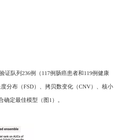
。
证队列236例（117例肠癌患者和119例健康
长度分布（FSD）、拷贝数变化（CNV）、核小
合确定最佳模型（图1）。