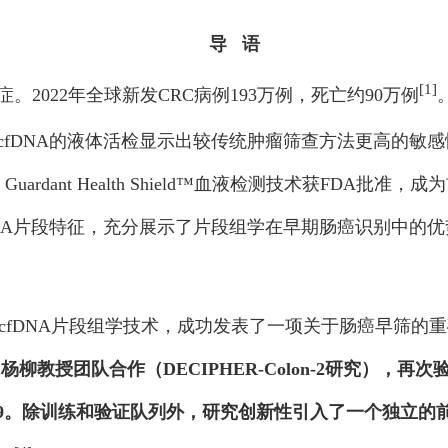
导 语
[1]
2022年全球新发CRC病例193万例，死亡约90万例
cfDNA的液体活检显示出较传统肿瘤筛查方法更高的敏
uardant Health Shield™血液检测技术获FDA批
NA片段特征，充分展示了片段组学在早期肠癌识别中的优
 cfDNA片段组学技术，成功发表了一项关于肠癌早筛的
、杨柳教授团队合作
（DECIPHER-Colon-2研究），
再次
969。除训练和验证队列外，研究创新性引入了一个独立