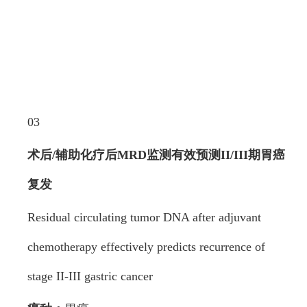
03
术后/辅助化疗后MRD监测有效预测II/III期胃癌
复发
Residual circulating tumor DNA after adjuvant
chemotherapy effectively predicts recurrence of
stage II-III gastric cancer