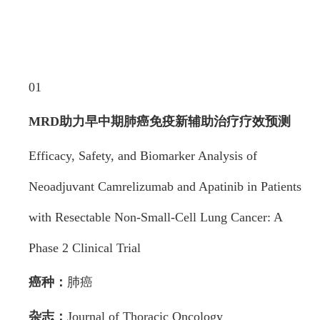
01
MRD助力早中期肺癌免疫新辅助治疗疗效预测
Efficacy, Safety, and Biomarker Analysis of
Neoadjuvant Camrelizumab and Apatinib in Patients
with Resectable Non-Small-Cell Lung Cancer: A
Phase 2 Clinical Trial
癌种：
肺癌
杂志：
Journal of Thoracic Oncology