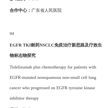
合作中心：
广东省人民医院
04
EGFR TKI耐药NSCLC免疫治疗新思路
及疗效生
物标志物探究
Tislelizumab plus chemotherapy for patients with
EGFR-mutated nonsquamous non-small cell lung
cancer who progressed on EGFR tyrosine kinase
inhibitor therapy