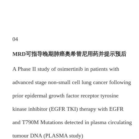
04
MRD可指导晚期肺癌奥希替尼用药并提
示预后
A Phase II study of osimertinib in patients with
advanced stage non-small cell lung cancer following
prior epidermal growth factor receptor tyrosine
kinase inhibitor (EGFR TKI) therapy with EGFR
and T790M Mutations detected in plasma circulating
tumour DNA (PLASMA study)