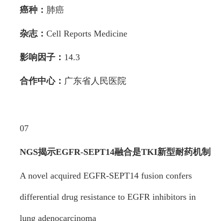
癌种：
肺癌
杂志：
Cell Reports Medicine
影响因子：
14.3
合作中心：
广东省人民医院
07
NGS揭示EGFR-SEPT14融合是TKI新型耐药机制
A novel acquired EGFR-SEPT14 fusion confers
differential drug resistance to EGFR inhibitors in
lung adenocarcinoma