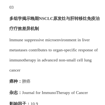
03
多组学揭示晚期NSCLC原发灶与肝转移灶
免疫治
疗疗效差异机制
lmmune suppressive microenvironment in liver
metastases contributes to organ-specific response of
immunotherapy in advanced non-small cell lung
cancer
癌种：
肺癌
杂志：
Journal for ImmunoTherapy of Cancer
影响因子：
10.9