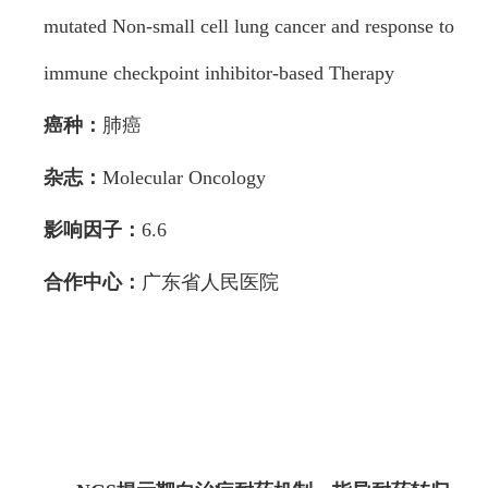
mutated Non-small cell lung cancer and response to
immune checkpoint inhibitor-based Therapy
癌种：
肺癌
杂志：
Molecular Oncology
影响因子：
6.6
合作中心：
广东省人民医院