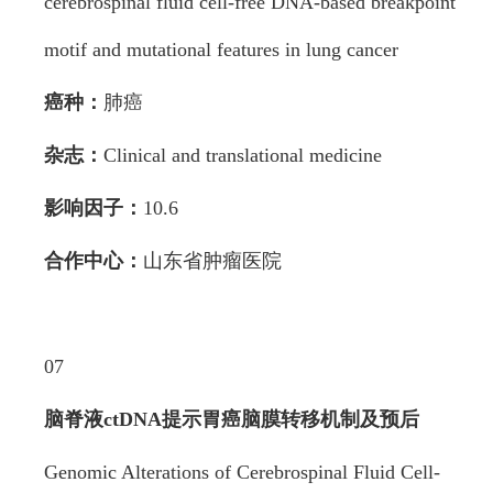
cerebrospinal fluid cell-free DNA-based breakpoint
motif and mutational features in lung cancer
癌种：
肺癌
杂志：
Clinical and translational medicine
影响因子：
10.6
合作中心：
山东省肿瘤医院
07
脑脊液ctDNA提示胃癌脑膜转移机制及
预后
Genomic Alterations of Cerebrospinal Fluid Cell-