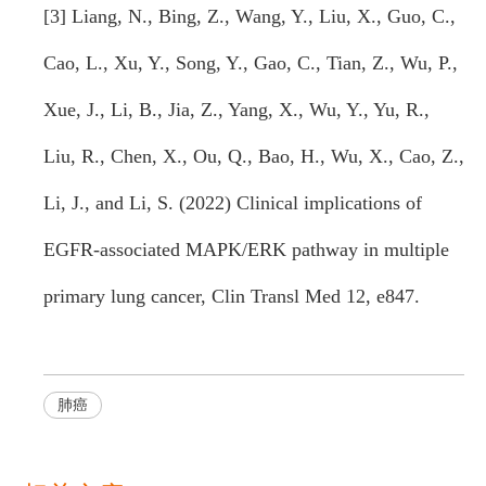
[3] Liang, N., Bing, Z., Wang, Y., Liu, X., Guo, C.,
Cao, L., Xu, Y., Song, Y., Gao, C., Tian, Z., Wu, P.,
Xue, J., Li, B., Jia, Z., Yang, X., Wu, Y., Yu, R.,
Liu, R., Chen, X., Ou, Q., Bao, H., Wu, X., Cao, Z.,
Li, J., and Li, S. (2022) Clinical implications of
EGFR-associated MAPK/ERK pathway in multiple
primary lung cancer, Clin Transl Med 12, e847.
肺癌