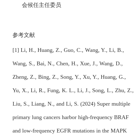
会候任主任委员
参考文献
[1] Li, H., Huang, Z., Guo, C., Wang, Y., Li, B.,
Wang, S., Bai, N., Chen, H., Xue, J., Wang, D.,
Zheng, Z., Bing, Z., Song, Y., Xu, Y., Huang, G.,
Yu, X., Li, R., Fung, K. L., Li, J., Song, L., Zhu, Z.,
Liu, S., Liang, N., and Li, S. (2024) Super multiple
primary lung cancers harbor high-frequency BRAF
and low-frequency EGFR mutations in the MAPK