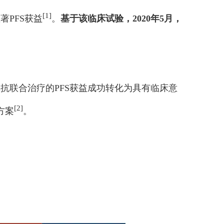
[1]
著PFS获益
。
基于该临床试验，2020年5月，
伐珠单抗联合治疗的PFS获益成功转化为具有临床意
[2]
方案
。