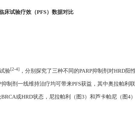
no三大临床试验疗效（PFS）数据对比
[2-4]
床试验
，分别探究了三种不同的PARP抑制剂对HRD
RP抑制剂一线维持治疗均可带来PFS获益，其中奥拉帕利
论BRCA或HRD状态，尼拉帕利（图3）和芦卡帕尼（图4