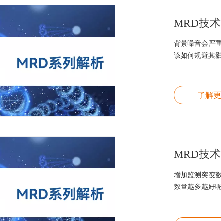
MRD技
背景噪音会严
该如何规避其
了解更
MRD技
增加监测突变
数量越多越好