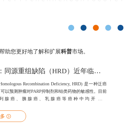
帮助您更好地了解和扩展
科普
市场。
深度解析：同源重组缺陷（HRD）近年临床研究进展
logous Recombination Deficiency, HRD) 是一种泛癌
可以预测肿瘤对PARP抑制剂和铂类药物的敏感性。目前
列腺癌、胰腺癌、乳腺癌等癌种中均开展了
1/2，HRR基因，HRD评分）与PARP抑制剂的疗效相关性
多