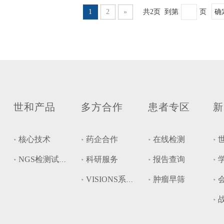
1
2
»
共2页 到第
页
确
世和产品
多方合作
患者专区
新
核心技术
药企合作
在线检测
科研服务
报告查询
NGS检测试剂盒
肿瘤早筛
VISIONS系统