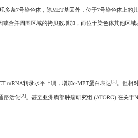
现多条7号染色体，除MET基因外，位于7号染色体上的其
基因或合并周围区域的拷贝数增加，而位于染色体其他区域
[1]
 mRNA转录水平上调，增加c-MET蛋白表达
。但相
[2]
号通路活化
。甚至亚洲胸部肿瘤研究组 (ATORG) 在关于