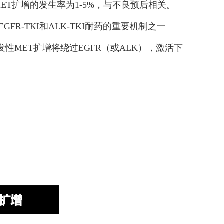
ET扩增的发生率为1-5%，与不良预后相关。
R-TKI和ALK-TKI耐药的重要机制之一
继发性MET扩增将绕过EGFR（或ALK），激活下