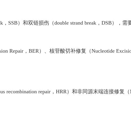
break，SSB）和双链损伤（double strand break，D
Repair，BER）、核苷酸切补修复（Nucleotide Excisio
ombination repair，HRR）和非同源末端连接修复（Non-h