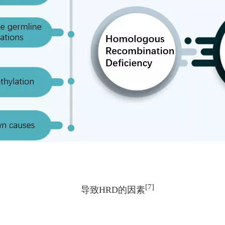
[7]
导致HRD的因素