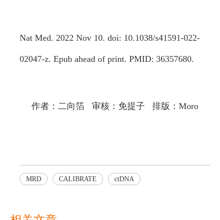
Nat Med. 2022 Nov 10. doi: 10.1038/s41591-022-
02047-z. Epub ahead of print. PMID: 36357680.
作者：二向箔 审核：免提子 排版：Moro
MRD
CALIBRATE
ctDNA