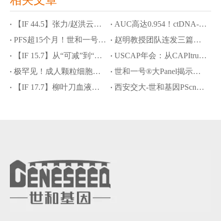
相关文章
【IF 44.5】张力/赵洪云教授团队斩获Cancer Cell，JYP0322攻克ROS1耐药与脑转困境
AUC高达0.954！ctDNA-MRD联合NOTCH1突变精准预测食管鳞癌新辅助化免疗效
PFS超15个月！世和一号®大Panel助力SMARCA4缺失型肺癌脑转移精准诊疗
赵明教授团队连发三篇学术成果：世和NGS破解罕见肿瘤诊断难题
【IF 15.7】从“可减”到“精减”：泽布替尼助力MCL安全减量化疗，世和NGS定义获益人群
USCAP年会：从CAPItrue研究结果看中国HR+/HER2-晚期乳腺癌精准诊疗进阶之路
极罕见！成人颗粒细胞瘤发生肝样转化，世和一号®大Panel揭示分子驱动机制
世和一号®大Panel揭示肉瘤样/横纹肌样透明细胞肾细胞癌分子图谱及预后治疗标志物
【IF 17.7】柳叶刀血液学顶刊：世和DNA+RNA助力罕见cyCD3+ BPDCN病例精准诊疗
西安交大-世和基因PScnv模型：攻克“无配对样本”CNV高精度检测难题