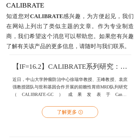
CALIBRATE
知道您对
CALIBRATE
感兴趣，为方便起见，我们
在网站上列出了类似主题的文章。作为专业制造
商，我们希望这个消息可以帮助您。如果您有兴趣
了解有关该产品的更多信息，请随时与我们联系。
【IF=16.2】CALIBRATE系列研究：辅助化疗后MRD有效预测早中期胃癌复发
近日，中山大学肿瘤防治中心徐瑞华教授、王峰教授、袁庶
强教授团队与世和基因合作开展的前瞻性胃癌MRD队列研究
（CALIBRATE-GC）成果发表于Cancer
Communications（IF=16.2）。该研究采用世和一号®大Panel
对100 名II/III期可切除胃癌患者手术组织、术前1周、术后
了解更多
一周内和辅助化疗后的血浆进行靶向深度测序，探究了辅助
治疗后残留MRD对胃癌复发风险的预测价值，并构建了RFS
预测模型。