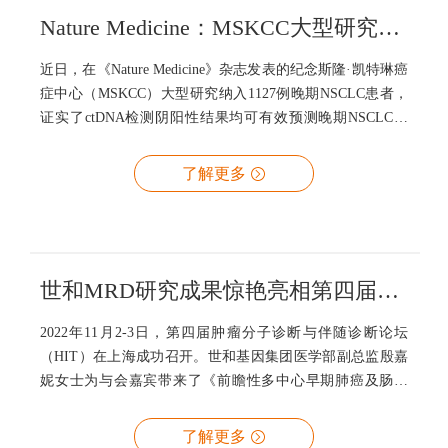
Nature Medicine：MSKCC大型研究OS数据为晚期肿瘤“ctDNA阴性”正名
近日，在《Nature Medicine》杂志发表的纪念斯隆·凯特琳癌
症中心（MSKCC）大型研究纳入1127例晚期NSCLC患者，
证实了ctDNA检测阴阳性结果均可有效预测晚期NSCLC预
后。
了解更多
世和MRD研究成果惊艳亮相第四届HIT论坛
2022年11月2-3日，第四届肿瘤分子诊断与伴随诊断论坛
（HIT）在上海成功召开。世和基因集团医学部副总监殷嘉
妮女士为与会嘉宾带来了《前瞻性多中心早期肺癌及肠癌
ctDNA 个性化MRD检测及临床成果》精彩分享。
了解更多