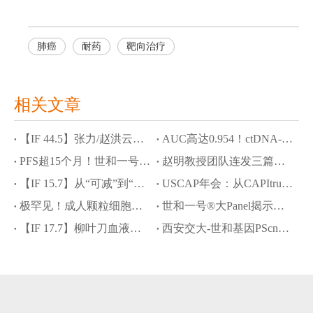
肺癌
耐药
靶向治疗
相关文章
【IF 44.5】张力/赵洪云教授团队斩获Cancer Cell，JYP0322攻克ROS1耐药与脑转困境
AUC高达0.954！ctDNA-MRD联合NOTCH1突变精准预测食管鳞癌新辅助化免疗效
PFS超15个月！世和一号®大Panel助力SMARCA4缺失型肺癌脑转移精准诊疗
赵明教授团队连发三篇学术成果：世和NGS破解罕见肿瘤诊断难题
【IF 15.7】从“可减”到“精减”：泽布替尼助力MCL安全减量化疗，世和NGS定义获益人群
USCAP年会：从CAPItrue研究结果看中国HR+/HER2-晚期乳腺癌精准诊疗进阶之路
极罕见！成人颗粒细胞瘤发生肝样转化，世和一号®大Panel揭示分子驱动机制
世和一号®大Panel揭示肉瘤样/横纹肌样透明细胞肾细胞癌分子图谱及预后治疗标志物
【IF 17.7】柳叶刀血液学顶刊：世和DNA+RNA助力罕见cyCD3+ BPDCN病例精准诊疗
西安交大-世和基因PScnv模型：攻克“无配对样本”CNV高精度检测难题