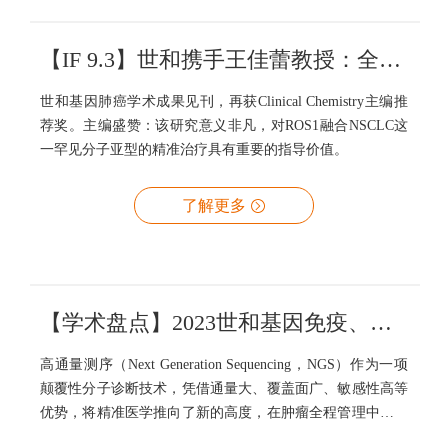
【IF 9.3】世和携手王佳蕾教授：全面揭示ROS1+NSCLC靶向治疗耐药机制
世和基因肺癌学术成果见刊，再获Clinical Chemistry主编推
荐奖。主编盛赞：该研究意义非凡，对ROS1融合NSCLC这
一罕见分子亚型的精准治疗具有重要的指导价值。
了解更多
【学术盘点】2023世和基因免疫、靶向、放化疗研究：NGS助力肿瘤全程管理
高通量测序（Next Generation Sequencing，NGS）作为一项
颠覆性分子诊断技术，凭借通量大、覆盖面广、敏感性高等
优势，将精准医学推向了新的高度，在肿瘤全程管理中展现
出越来越广阔的应用前景。作为国内肿瘤NGS技术领跑者，