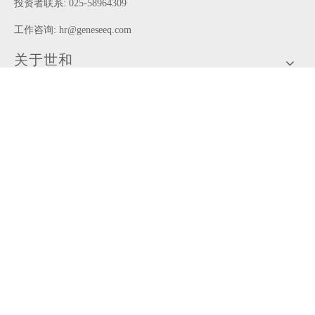
投资者联系: 025-58964309
工作咨询:
hr@geneseeq.com
关于世和
世和产品
多方合作
患者专区
新闻中心
加入我们