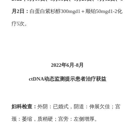
月2日：
白蛋白紫杉醇300mgd1＋顺铂50mgd1-2化
疗5次。
2022年6月-8月
ctDNA动态监测提示患者治疗获益
妇科检查：
外阴：已婚式，阴道：伸展欠佳；宫
颈：萎缩，质稍硬；宫旁：左侧增厚。