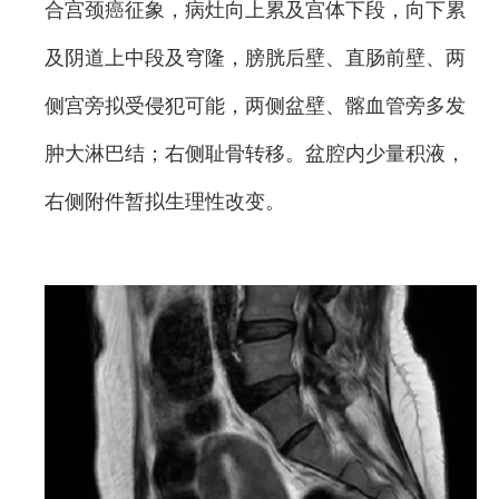
合宫颈癌征象，病灶向上累及宫体下段，向下累
及阴道上中段及穹隆，膀胱后壁、直肠前壁、两
侧宫旁拟受侵犯可能，两侧盆壁、髂血管旁多发
肿大淋巴结；右侧耻骨转移。盆腔内少量积液，
右侧附件暂拟生理性改变。