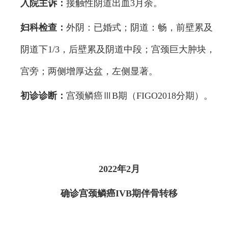
入院主诉：
接触性阴道出血3月余。
妇科检查：
外阴：已婚式；阴道：畅，前壁累及
阴道下1/3，后壁累及阴道中段；宫颈巨大肿块，
宫旁；两侧增厚达盆，左侧显著。
初诊诊断：
宫颈鳞癌ⅢB期（FIGO2018分期）。
2022年2月
确诊宫颈鳞癌IVB期伴骨转移