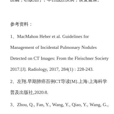
参考资料：
1、MacMahon Heber et al. Guidelines for
Management of Incidental Pulmonary Nodules
Detected on CT Images: From the Fleischner Society
2017.[J]. Radiology, 2017, 284(1) : 228-243.
2、左翔.早期肺癌百例CT导读[M].上海:上海科学
普及出版社,2020:8.
3、Zhou, Q., Fan, Y., Wang, Y., Qiao, Y., Wang, G.,