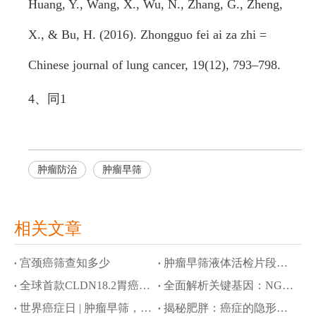
Huang, Y., Wang, X., Wu, N., Zhang, G., Zheng,
X., & Bu, H. (2016). Zhongguo fei ai za zhi =
Chinese journal of lung cancer, 19(12), 793–798.
4、同1
肿瘤防治
肿瘤早筛
相关文章
宫颈癌筛查知多少
肿瘤早筛液体活检片段多组学技术获美国FDA认可
全球首款CLDN18.2胃癌靶向药Zolbetuximab震撼上市！
全面解析关键基因：NGS检测引领乳腺癌迈入精准医疗时代
世界癌症日 | 肿瘤早筛，让健康人人共享
揭秘肥胖：癌症的隐形推手