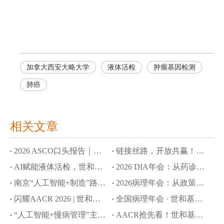
加拿大西安大略大学
液体活检
肿瘤基因检测
肺癌
相关文章
2026 ASCO口头报告｜世和基因AI大语言模型拓展肿瘤早筛与MRD监测应用边界
链接丝路，开放共赢！世和基因亮相第十届丝博会
AI赋能液体活检，世和基因8项成果入选ASCO口头报告和壁报
2026 DIA年会：从药诊协同到全球合规，世和基因赋能CDx创新开发新路径
南京“人工智能+制造”路演：世和基因以AI驱动创新药研发提速
2026病理年会：从政策破局到院内落地，世和基因引领NGS创新转化路径
闪耀AACR 2026 | 世和基因以创新技术推动肿瘤精准诊疗新突破
全国病理年会 · 世和基因专题会：共探政策赋能下的NGS创新与落地之路
“人工智能+慢病管理”主题沙龙：世和基因分享AI多癌早筛新策略
AACR抢先看！世和基因5项前沿成果发布