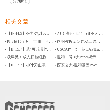
病例报道
相关文章
【IF 44.5】张力/赵洪云教授团队斩获Cancer Cell，JYP0322攻克ROS1耐药与脑转困境
AUC高达0.954！ctDNA-MRD联合NOTCH1突变精准预测食管鳞癌新辅助化免疗效
PFS超15个月！世和一号®大Panel助力SMARCA4缺失型肺癌脑转移精准诊疗
赵明教授团队连发三篇学术成果：世和NGS破解罕见肿瘤诊断难题
【IF 15.7】从“可减”到“精减”：泽布替尼助力MCL安全减量化疗，世和NGS定义获益人群
USCAP年会：从CAPItrue研究结果看中国HR+/HER2-晚期乳腺癌精准诊疗进阶之路
极罕见！成人颗粒细胞瘤发生肝样转化，世和一号®大Panel揭示分子驱动机制
世和一号®大Panel揭示肉瘤样/横纹肌样透明细胞肾细胞癌分子图谱及预后治疗标志物
【IF 17.7】柳叶刀血液学顶刊：世和DNA+RNA助力罕见cyCD3+ BPDCN病例精准诊疗
西安交大-世和基因PScnv模型：攻克“无配对样本”CNV高精度检测难题