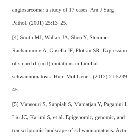
angiosarcoma: a study of 17 cases. Am J Surg
Pathol. (2001) 25:13–25.
[4] Smith MJ, Walker JA, Shen Y, Stemmer-
Rachamimov A, Gusella JF, Plotkin SR. Expression
of smarcb1 (ini1) mutations in familial
schwannomatosis. Hum Mol Genet. (2012) 21:5239–
45.
[5] Mansouri S, Suppiah S, Mamatjan Y, Paganini I,
Liu JC, Karimi S, et al. Epigenomic, genomic, and
transcriptomic landscape of schwannomatosis. Acta