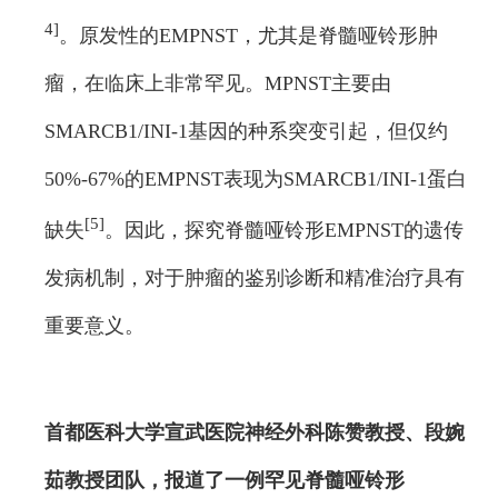
4]
。原发性的EMPNST，尤其是脊髓哑铃形肿
瘤，在临床上非常罕见。MPNST主要由
SMARCB1/INI-1基因的种系突变引起，但仅约
50%-67%的EMPNST表现为SMARCB1/INI-1蛋白
[5]
缺失
。因此，探究脊髓哑铃形EMPNST的遗传
发病机制，对于肿瘤的鉴别诊断和精准治疗具有
重要意义。
首都医科大学宣武医院神经外科陈赞教授、段婉
茹教授团队，报道了一例罕见脊髓哑铃形