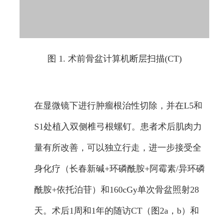
图 1. 术前骨盆计算机断层扫描(CT)
在显微镜下进行肿瘤根治性切除，并在L5和
S1处植入双侧椎弓根螺钉。患者术后肌肉力
量有所改善，可以独立行走，进一步接受全
身化疗（长春新碱+环磷酰胺+阿霉素/异环磷
酰胺+依托泊苷）和160cGy单次骨盆照射28
天。术后1周和1年的随访CT（图2a，b）和