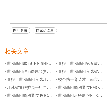
医疗器械
国家药监局
相关文章
世和基因成为UHN SHERLOCK研究首个商业基因检测合作伙伴
喜报！世和基因第五款产品进入创新医疗器械通道
世和基因作为课题负责单位参与国家科技重大专项，攻关隐匿性肿瘤液体活检
喜报！世和基因入选省级高质量数据集建设先行先试项目
喜报！世和基因入选江苏省工信领域行业高质量数据集建设先行先试名单
校企携手育英才｜南京大学奖学金颁奖仪式暨世和基因企业开放日
江苏省青联委员一行走访世和基因
世和基因顺利通过EMQN四项室间质评
世和基因顺利通过 PQCC 胃癌 Claudin 18.2 免疫组化判读能力验证
世和基因泛得康™NTRK试剂盒再获批瑞普替尼伴随诊断