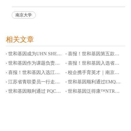
南京大学
相关文章
世和基因成为UHN SHERLOCK研究首个商业基因检测合作伙伴
喜报！世和基因第五款产品进入创新医疗器械通道
世和基因作为课题负责单位参与国家科技重大专项，攻关隐匿性肿瘤液体活检
喜报！世和基因入选省级高质量数据集建设先行先试项目
喜报！世和基因入选江苏省工信领域行业高质量数据集建设先行先试名单
校企携手育英才｜南京大学奖学金颁奖仪式暨世和基因企业开放日
江苏省青联委员一行走访世和基因
世和基因顺利通过EMQN四项室间质评
世和基因顺利通过 PQCC 胃癌 Claudin 18.2 免疫组化判读能力验证
世和基因泛得康™NTRK试剂盒再获批瑞普替尼伴随诊断