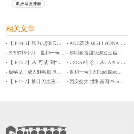
血液系统肿瘤
相关文章
【IF 44.5】张力/赵洪云教授团队斩获Cancer Cell，JYP0322攻克ROS1耐药与脑转困境
AUC高达0.954！ctDNA-MRD联合NOTCH1突变精准预测食管鳞癌新辅助化免疗效
PFS超15个月！世和一号®大Panel助力SMARCA4缺失型肺癌脑转移精准诊疗
赵明教授团队连发三篇学术成果：世和NGS破解罕见肿瘤诊断难题
【IF 15.7】从“可减”到“精减”：泽布替尼助力MCL安全减量化疗，世和NGS定义获益人群
USCAP年会：从CAPItrue研究结果看中国HR+/HER2-晚期乳腺癌精准诊疗进阶之路
极罕见！成人颗粒细胞瘤发生肝样转化，世和一号®大Panel揭示分子驱动机制
世和一号®大Panel揭示肉瘤样/横纹肌样透明细胞肾细胞癌分子图谱及预后治疗标志物
【IF 17.7】柳叶刀血液学顶刊：世和DNA+RNA助力罕见cyCD3+ BPDCN病例精准诊疗
西安交大-世和基因PScnv模型：攻克“无配对样本”CNV高精度检测难题