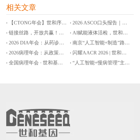
相关文章
【CTONG年会】世和序语大模型、OncoMind多智能体解锁新药研发与精准诊疗新范式
2026 ASCO口头报告｜世和基因AI大语言模型拓展肿瘤早筛与MRD监测应用边界
链接丝路，开放共赢！世和基因亮相第十届丝博会
AI赋能液体活检，世和基因8项成果入选ASCO口头报告和壁报
2026 DIA年会：从药诊协同到全球合规，世和基因赋能CDx创新开发新路径
南京“人工智能+制造”路演：世和基因以AI驱动创新药研发提速
2026病理年会：从政策破局到院内落地，世和基因引领NGS创新转化路径
闪耀AACR 2026 | 世和基因以创新技术推动肿瘤精准诊疗新突破
全国病理年会 · 世和基因专题会：共探政策赋能下的NGS创新与落地之路
“人工智能+慢病管理”主题沙龙：世和基因分享AI多癌早筛新策略