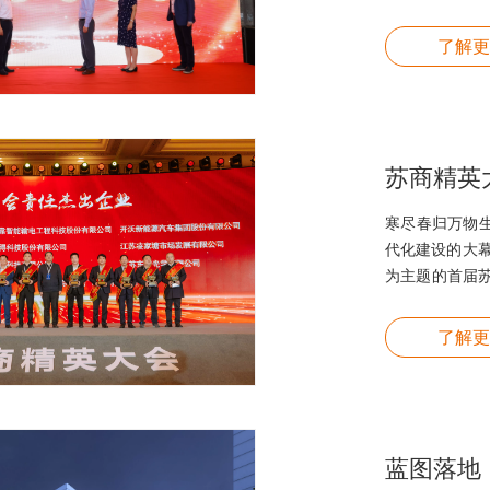
了解更
寒尽春归万物
代化建设的大幕正
为主题的首届
“2022年度
会责任杰出企
了解更
苏社会责任杰
行业各领域专
蓝图落地