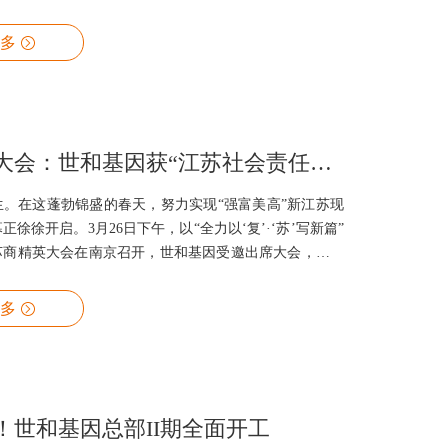
多
苏商精英大会：世和基因获“江苏社会责任杰出企业”等多项殊荣
生。在这蓬勃锦盛的春天，努力实现“强富美高”新江苏现
徐徐开启。3月26日下午，以“全力以‘复’·‘苏’写新篇”
苏商精英大会在南京召开，世和基因受邀出席大会，并在
天下苏商系列评选活动”中，以卓越的担当和作为荣获“江苏社
业”称号。创始人、董事长、首席执行官邵阳博士荣获“江
多
出企业家”称号，并受聘担任江苏经济智库企业专家，与各
家一起，为省内重大经济课题研究提供
！世和基因总部II期全面开工