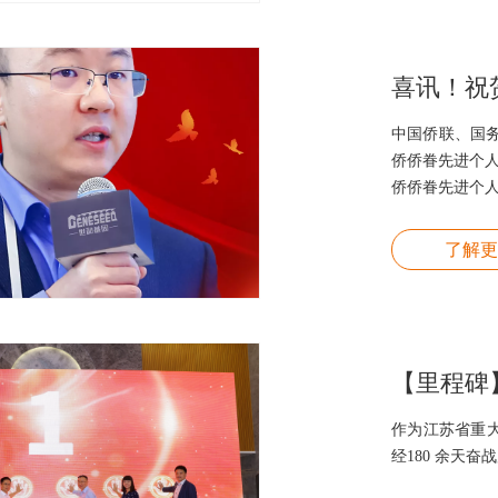
中国侨联、国
侨侨眷先进个
侨侨眷先进个人
了解更
作为江苏省重大
经180 余天奋