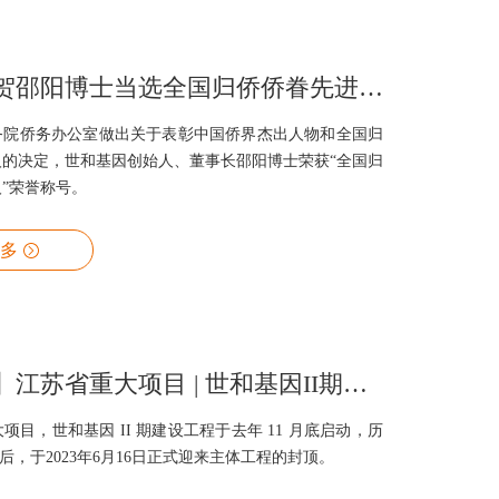
喜讯！祝贺邵阳博士当选全国归侨侨眷先进个人
务院侨务办公室做出关于表彰中国侨界杰出人物和全国归
人的决定，世和基因创始人、董事长邵阳博士荣获“全国归
”荣誉称号。
多
【里程碑】江苏省重大项目 | 世和基因II期封顶大吉
项目，世和基因 II 期建设工程于去年 11 月底启动，历
战后，于2023年6月16日正式迎来主体工程的封顶。