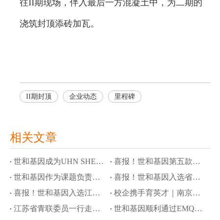
往II期现场，伴入最后一方混凝土中，为二期的
浇筑封顶添砖加瓦。
II期封顶
企业动态
里程碑
相关文章
世和基因成为UHN SHERLOCK研究首个商业基因检测合作伙伴
喜报！世和基因第五款产品进入创新医疗器械通道
世和基因作为课题负责单位参与国家科技重大专项，攻关隐匿性肿瘤液体活检
喜报！世和基因入选省级高质量数据集建设先行先试项目
喜报！世和基因入选江苏省工信领域行业高质量数据集建设先行先试名单
校企携手育英才｜南京大学奖学金颁奖仪式暨世和基因企业开放日
江苏省青联委员一行走访世和基因
世和基因顺利通过EMQN四项室间质评