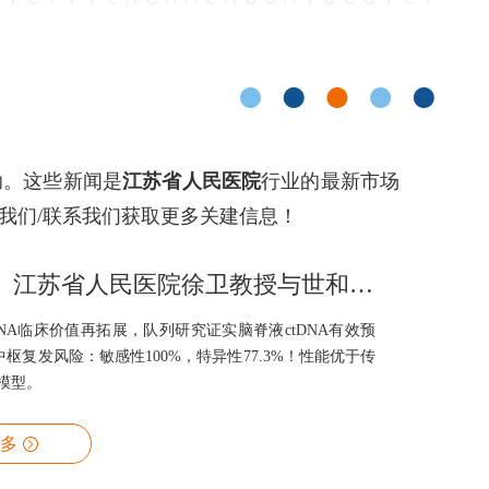
助。这些新闻是
江苏省人民医院
行业的最新市场
我们/联系我们获取更多关建信息！
【IF 12.8】江苏省人民医院徐卫教授与世和基因合作：脑脊液ctDNA精准预测初诊DLBCL中枢受累风险
DNA临床价值再拓展，队列研究证实脑脊液ctDNA有效预
中枢复发风险：敏感性100%，特异性77.3%！性能优于传
测模型。
多