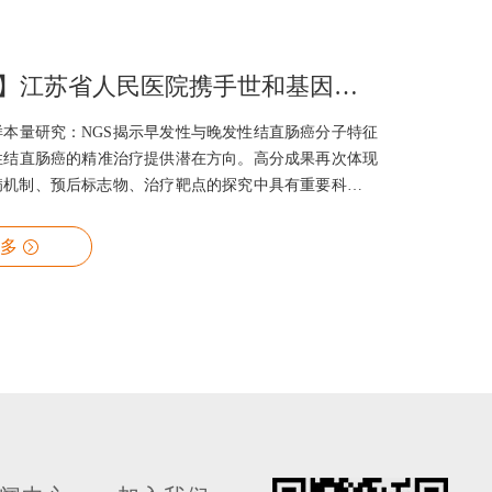
【IF=15.3】江苏省人民医院携手世和基因：NGS揭示早发肠癌分子特征
样本量研究：NGS揭示早发性与晚发性结直肠癌分子特征
性结直肠癌的精准治疗提供潜在方向。高分成果再次体现
发病机制、预后标志物、治疗靶点的探究中具有重要科研价
多