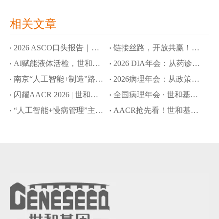
相关文章
2026 ASCO口头报告｜世和基因AI大语言模型拓展肿瘤早筛与MRD监测应用边界
链接丝路，开放共赢！世和基因亮相第十届丝博会
AI赋能液体活检，世和基因8项成果入选ASCO口头报告和壁报
2026 DIA年会：从药诊协同到全球合规，世和基因赋能CDx创新开发新路径
南京“人工智能+制造”路演：世和基因以AI驱动创新药研发提速
2026病理年会：从政策破局到院内落地，世和基因引领NGS创新转化路径
闪耀AACR 2026 | 世和基因以创新技术推动肿瘤精准诊疗新突破
全国病理年会 · 世和基因专题会：共探政策赋能下的NGS创新与落地之路
“人工智能+慢病管理”主题沙龙：世和基因分享AI多癌早筛新策略
AACR抢先看！世和基因5项前沿成果发布