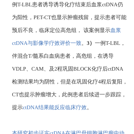
例T-LBL患者诱导诱导化疗结束后血浆ctDNA仍
为阳性，PET-CT也显示肿瘤残留，提示患者可能
预后不良，临床定位高危组， 该案例显示
血浆
ctDNA与影像学疗效评价一致
。
3）
一例T-LBL，
伴混合T/髓系白血病患者，高危组，在诱导
VDLP、CAM、及2程巩固BLOCK化疗后ctDNA
检测结果均为阴性，但是在巩固化疗4程后复阳，
CT也提示肿瘤增大，此例患者后续进一步跟踪，
提示
ctDNA结果能反应临床疗效
。
本研究初步证实ctDNA在淋巴母细胞淋巴瘤中动