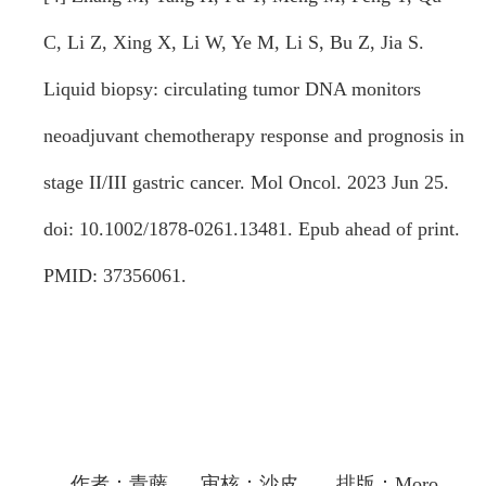
C, Li Z, Xing X, Li W, Ye M, Li S, Bu Z, Jia S.
Liquid biopsy: circulating tumor DNA monitors
neoadjuvant chemotherapy response and prognosis in
stage II/III gastric cancer. Mol Oncol. 2023 Jun 25.
doi: 10.1002/1878-0261.13481. Epub ahead of print.
PMID: 37356061.
作者：青藤 审核：沙皮 排版：Moro