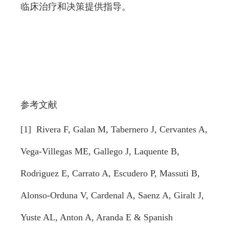
临床治疗和决策提供指导。
参考文献
[1] Rivera F, Galan M, Tabernero J, Cervantes A,
Vega-Villegas ME, Gallego J, Laquente B,
Rodriguez E, Carrato A, Escudero P, Massuti B,
Alonso-Orduna V, Cardenal A, Saenz A, Giralt J,
Yuste AL, Anton A, Aranda E & Spanish