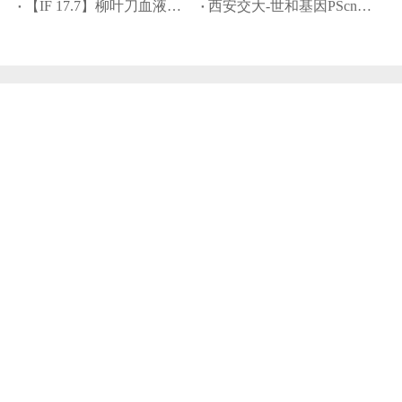
【IF 17.7】柳叶刀血液学顶刊：世和DNA+RNA助力罕见cyCD3+ BPDCN病例精准诊疗
西安交大-世和基因PScnv模型：攻克“无配对样本”CNV高精度检测难题
联系我们
400-636-2325
投资者联系: 025-58964309
工作咨询:
hr@geneseeq.com