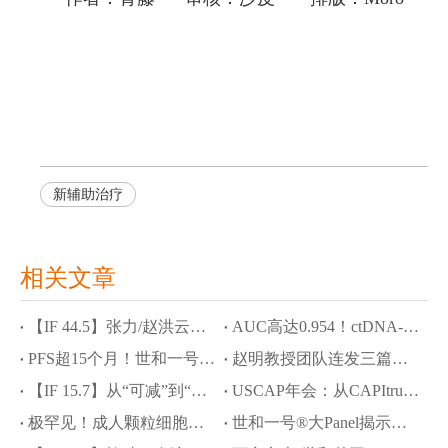
新辅助治疗
相关文章
【IF 44.5】张力/赵洪云教授团队斩获Cancer Cell，JYP0322攻克ROS1耐药与脑转困境
AUC高达0.954！ctDNA-MRD联合NOTCH1突变精准预测食管鳞癌新辅助化免疗效
PFS超15个月！世和一号®大Panel助力SMARCA4缺失型肺癌脑转移精准诊疗
赵明教授团队连发三篇学术成果：世和NGS破解罕见肿瘤诊断难题
【IF 15.7】从“可减”到“精减”：泽布替尼助力MCL安全减量化疗，世和NGS定义获益人群
USCAP年会：从CAPItrue研究结果看中国HR+/HER2-晚期乳腺癌精准诊疗进阶之路
极罕见！成人颗粒细胞瘤发生肝样转化，世和一号®大Panel揭示分子驱动机制
世和一号®大Panel揭示肉瘤样/横纹肌样透明细胞肾细胞癌分子图谱及预后治疗标志物