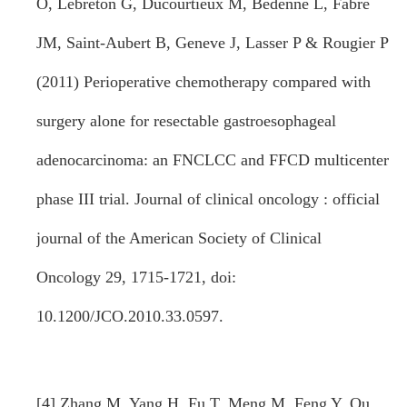
O, Lebreton G, Ducourtieux M, Bedenne L, Fabre
JM, Saint-Aubert B, Geneve J, Lasser P & Rougier P
(2011) Perioperative chemotherapy compared with
surgery alone for resectable gastroesophageal
adenocarcinoma: an FNCLCC and FFCD multicenter
phase III trial. Journal of clinical oncology : official
journal of the American Society of Clinical
Oncology 29, 1715-1721, doi:
10.1200/JCO.2010.33.0597.
[4] Zhang M, Yang H, Fu T, Meng M, Feng Y, Qu