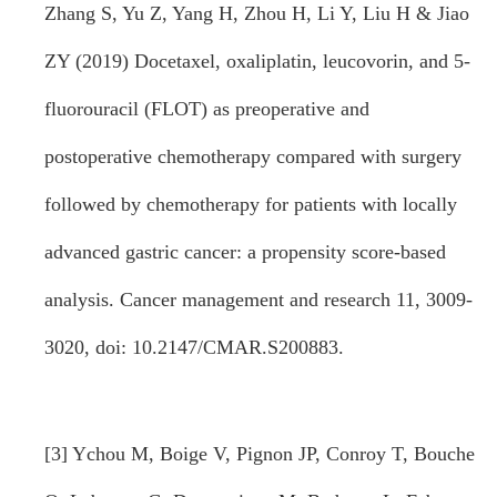
Zhang S, Yu Z, Yang H, Zhou H, Li Y, Liu H & Jiao
ZY (2019) Docetaxel, oxaliplatin, leucovorin, and 5-
fluorouracil (FLOT) as preoperative and
postoperative chemotherapy compared with surgery
followed by chemotherapy for patients with locally
advanced gastric cancer: a propensity score-based
analysis. Cancer management and research 11, 3009-
3020, doi: 10.2147/CMAR.S200883.
[3] Ychou M, Boige V, Pignon JP, Conroy T, Bouche