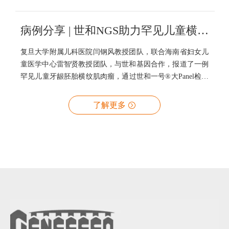
病例分享 | 世和NGS助力罕见儿童横纹肌肉瘤鉴别诊断并指导精准治疗
复旦大学附属儿科医院闫钢风教授团队，联合海南省妇女儿
童医学中心雷智贤教授团队，与世和基因合作，报道了一例
罕见儿童牙龈胚胎横纹肌肉瘤，通过世和一号®大Panel检测
明确肿瘤基因突变特征，并为患儿提供潜在可用药靶点，体
现了世和NGS检测产品在罕见肿瘤诊疗中的重要价值。
了解更多