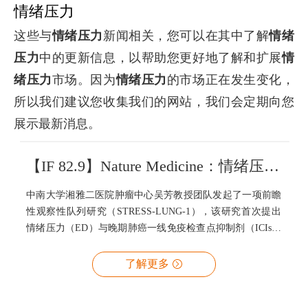
情绪压力
这些与
情绪压力
新闻相关，您可以在其中了解
情绪
压力
中的更新信息，以帮助您更好地了解和扩展
情
绪压力
市场。因为
情绪压力
的市场正在发生变化，
所以我们建议您收集我们的网站，我们会定期向您
展示最新消息。
【IF 82.9】Nature Medicine：情绪压力与肺癌免疫治疗抵抗密切相关
中南大学湘雅二医院肿瘤中心吴芳教授团队发起了一项前瞻
性观察性队列研究（STRESS-LUNG-1），该研究首次提出
情绪压力（ED）与晚期肺癌一线免疫检查点抑制剂（ICIs）
治疗疗效密切相关，并构建心理因素（Psycho-biomarker）
预测肿瘤免疫治疗疗效的新模式，世和基因参与了STRESS-
了解更多
LUNG-1的机制研究部分。