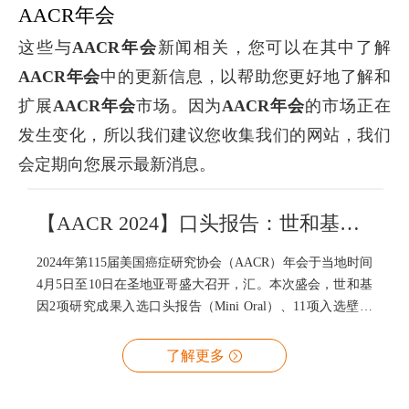
AACR年会
这些与
AACR年会
新闻相关，您可以在其中了解
AACR年会
中的更新信息，以帮助您更好地了解和
扩展
AACR年会
市场。因为
AACR年会
的市场正在
发生变化，所以我们建议您收集我们的网站，我们
会定期向您展示最新消息。
【AACR 2024】口头报告：世和基因13项研究助力肿瘤全周期精准治疗
2024年第115届美国癌症研究协会（AACR）年会于当地时间
4月5日至10日在圣地亚哥盛大召开，汇。本次盛会，世和基
因2项研究成果入选口头报告（Mini Oral）、11项入选壁报
（Poster）。这13项研究基于多组学技术，对多癌种早筛、
MRD技术创新与应用、ctDNA液体活检多场景临床应用以及
了解更多
多组学生物标志物探究进行了全方位探索。