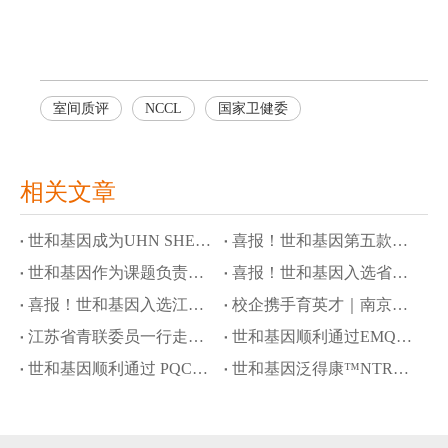
室间质评
NCCL
国家卫健委
相关文章
世和基因成为UHN SHERLOCK研究首个商业基因检测合作伙伴
喜报！世和基因第五款产品进入创新医疗器械通道
世和基因作为课题负责单位参与国家科技重大专项，攻关隐匿性肿瘤液体活检
喜报！世和基因入选省级高质量数据集建设先行先试项目
喜报！世和基因入选江苏省工信领域行业高质量数据集建设先行先试名单
校企携手育英才｜南京大学奖学金颁奖仪式暨世和基因企业开放日
江苏省青联委员一行走访世和基因
世和基因顺利通过EMQN四项室间质评
世和基因顺利通过 PQCC 胃癌 Claudin 18.2 免疫组化判读能力验证
世和基因泛得康™NTRK试剂盒再获批瑞普替尼伴随诊断