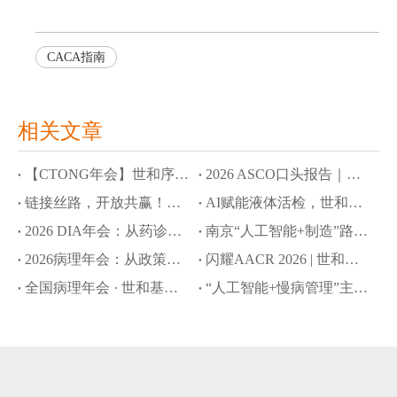
CACA指南
相关文章
【CTONG年会】世和序语大模型、OncoMind多智能体解锁新药研发与精准诊疗新范式
2026 ASCO口头报告｜世和基因AI大语言模型拓展肿瘤早筛与MRD监测应用边界
链接丝路，开放共赢！世和基因亮相第十届丝博会
AI赋能液体活检，世和基因8项成果入选ASCO口头报告和壁报
2026 DIA年会：从药诊协同到全球合规，世和基因赋能CDx创新开发新路径
南京“人工智能+制造”路演：世和基因以AI驱动创新药研发提速
2026病理年会：从政策破局到院内落地，世和基因引领NGS创新转化路径
闪耀AACR 2026 | 世和基因以创新技术推动肿瘤精准诊疗新突破
全国病理年会 · 世和基因专题会：共探政策赋能下的NGS创新与落地之路
“人工智能+慢病管理”主题沙龙：世和基因分享AI多癌早筛新策略