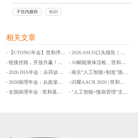
子宫内膜癌
SGO
相关文章
【CTONG年会】世和序语大模型、OncoMind多智能体解锁新药研发与精准诊疗新范式
2026 ASCO口头报告｜世和基因AI大语言模型拓展肿瘤早筛与MRD监测应用边界
链接丝路，开放共赢！世和基因亮相第十届丝博会
AI赋能液体活检，世和基因8项成果入选ASCO口头报告和壁报
2026 DIA年会：从药诊协同到全球合规，世和基因赋能CDx创新开发新路径
南京“人工智能+制造”路演：世和基因以AI驱动创新药研发提速
2026病理年会：从政策破局到院内落地，世和基因引领NGS创新转化路径
闪耀AACR 2026 | 世和基因以创新技术推动肿瘤精准诊疗新突破
全国病理年会 · 世和基因专题会：共探政策赋能下的NGS创新与落地之路
“人工智能+慢病管理”主题沙龙：世和基因分享AI多癌早筛新策略