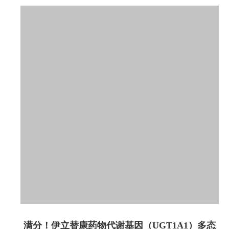
满分！伊立替康药物代谢基因（UGT1A1）多态