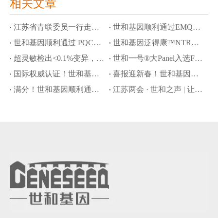
相关文章
江苏省青联委员一行走访世和基因
世和基因顺利通过EMQN四项室间质评
世和基因顺利通过 PQCC 胃癌 Claudin 18.2 免疫组化判读能力验证
世和基因泛得康™NTRK试剂盒再获批瑞普替尼伴随诊断
超灵敏检出<0.1%变异，世和基因满分通过CAP cfDNA室间质评
世和一号®大Panel入选FDA人工智能医疗器械清单
国际权威认证！世和基因TMB、PD-L1检测通过CAP室间质评，让免疫治疗更精准
喜报迎新春！世和基因荣获浙江省科学技术一等奖
满分！世和基因顺利通过NCCL石蜡包埋DNA提取室间质评
江苏两会 · 世和之声 | 让民营创新力更好融入发展大局