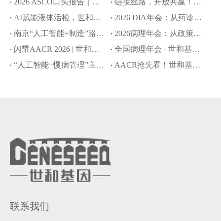
2026 ASCO口头报告｜世和基因AI大语言模型拓展肿瘤早筛与MRD监测应用边界
链接丝路，开放共赢！世和基因亮相第十届丝博会
AI赋能液体活检，世和基因8项成果入选ASCO口头报告和壁报
2026 DIA年会：从药诊协同到全球合规，世和基因赋能CDx创新开发新路径
南京“人工智能+制造”路演：世和基因以AI驱动创新药研发提速
2026病理年会：从政策破局到院内落地，世和基因引领NGS创新转化路径
闪耀AACR 2026 | 世和基因以创新技术推动肿瘤精准诊疗新突破
全国病理年会 · 世和基因专题会：共探政策赋能下的NGS创新与落地之路
“人工智能+慢病管理”主题沙龙：世和基因分享AI多癌早筛新策略
AACR抢先看！世和基因5项前沿成果发布
联系我们