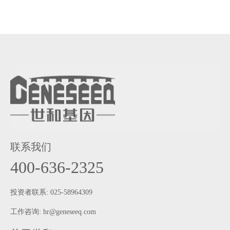
联系我们
400-636-2325
投资者联系: 025-58964309
工作咨询:
hr@geneseeq.com