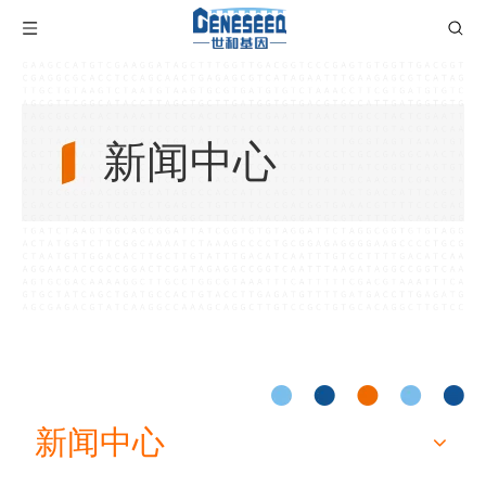
新闻中心
新闻中心