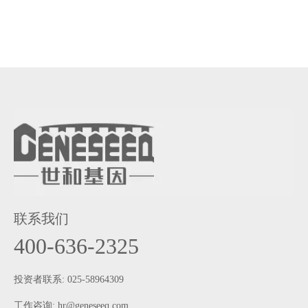
限于该综合征极低的发病率和高度异质性，因此除了
TP53、CHEK2 等基因以外，LFS/LFL相关致病基因尚有待
进一步探索。近日，温州医科大学附属第一医院呼吸与危重
症医学科李玉苹教授团队与世和基因合作，基于全外
联系我们
400-636-2325
投资者联系: 025-58964309
工作咨询:
hr@geneseeq.com