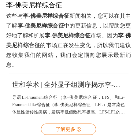
李-佛美尼样综合征
这些与
李-佛美尼样综合征
新闻相关，您可以在其中
了解
李-佛美尼样综合征
中的更新信息，以帮助您更
好地了解和扩展
李-佛美尼样综合征
市场。因为
李-佛
美尼样综合征
的市场正在发生变化，所以我们建议
您收集我们的网站，我们会定期向您展示最新消
息。
世和学术 | 全外显子组测序揭示李-佛美尼样综合征新型致病突变
导语Li-Fraumeni综合征（李-佛美尼综合征，LFS）和Li-
Fraumeni-like综合征（李-佛美尼样综合征，LFL）是常染色
体显性遗传性疾病，发病率低但致死率极高。LFS/LFL的发
生与特定基因的突变有明确关联性，其中 TP53 基因是最常
见的 LFS/LFL 相关基因。此外，亦有研究证明 CHEK2 和
了解更多
POT1 等基因种系致病突变与 LFS/LFL 发生相关。然而，受