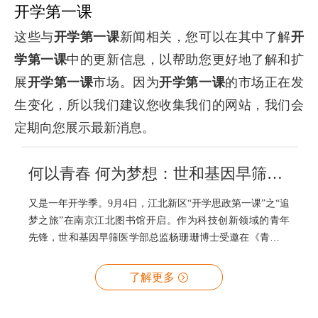
开学第一课
这些与
开学第一课
新闻相关，您可以在其中了解
开
学第一课
中的更新信息，以帮助您更好地了解和扩
展
开学第一课
市场。因为
开学第一课
的市场正在发
生变化，所以我们建议您收集我们的网站，我们会
定期向您展示最新消息。
何以青春 何为梦想：世和基因早筛医学部总监杨珊珊受邀“开学第一课”
又是一年开学季。9月4日，江北新区“开学思政第一课”之“追
梦之旅”在南京江北图书馆开启。作为科技创新领域的青年
先锋，世和基因早筛医学部总监杨珊珊博士受邀在《青春江
北·梦想同行》环节作主题演讲，她结合自身的成长经历，
与青年学子畅谈青春与梦想。
了解更多