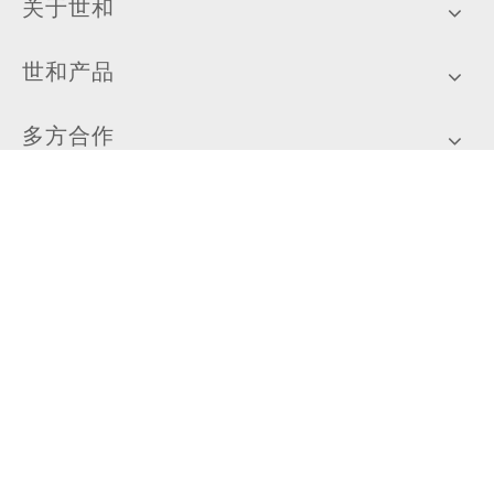
关于世和
世和产品
多方合作
患者专区
新闻中心
加入我们
扫描关注世和基因公众号