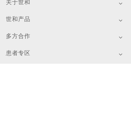
关于世和
世和产品
多方合作
患者专区
新闻中心
加入我们
扫描关注世和基因公众号