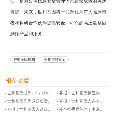
证，是对公司信息安全管理体系建设成效的再次
肯定。未来，世和基因将一如既往为广大临床患
者和科研合作伙伴提供安全、可靠的高通量基因
测序产品和服务。
肿瘤基因检测
生物信息安全
相关文章
世和基因成为UHN SHERLOCK研究首个商业基因检测合作伙伴
喜报！世和基因第五款产品进入创新医疗器械通道
世和基因作为课题负责单位参与国家科技重大专项，攻关隐匿性肿瘤液体活检
喜报！世和基因入选省级高质量数据集建设先行先试项目
喜报！世和基因入选江苏省工信领域行业高质量数据集建设先行先试名单
校企携手育英才｜南京大学奖学金颁奖仪式暨世和基因企业开放日