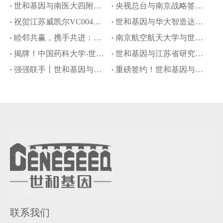
世和基因与南医大四附院签约打造“党建引领健康联盟”
央视总台与南京战略签约：世和基因邵阳博士担任《青年科创+》推介嘉宾
祝贺江苏威凯尔VC004获美国FDA新药临床试验许可
世和基因与华大智造达成全球化战略合作，赋能大规模自然人群肿瘤早筛项目
睦邻共赢，携手共进：世和基因与江苏威凯尔达成NTRK伴随诊断战略合作
南京航空航天大学与世和基因达成战略合作，共建省研究生工作站
揭牌！中国药科大学-世和基因专硕培养基地成立
世和基因与江苏省研究型医院学会达成恶性血液病精准诊疗战略合作
强强联手丨世和基因与诺华达成战略合作
重磅签约！世和基因与罗氏制药签署伴随诊断战略合作
联系我们