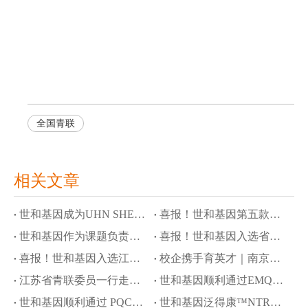
全国青联
相关文章
世和基因成为UHN SHERLOCK研究首个商业基因检测合作伙伴
喜报！世和基因第五款产品进入创新医疗器械通道
世和基因作为课题负责单位参与国家科技重大专项，攻关隐匿性肿瘤液体活检
喜报！世和基因入选省级高质量数据集建设先行先试项目
喜报！世和基因入选江苏省工信领域行业高质量数据集建设先行先试名单
校企携手育英才｜南京大学奖学金颁奖仪式暨世和基因企业开放日
江苏省青联委员一行走访世和基因
世和基因顺利通过EMQN四项室间质评
世和基因顺利通过 PQCC 胃癌 Claudin 18.2 免疫组化判读能力验证
世和基因泛得康™NTRK试剂盒再获批瑞普替尼伴随诊断