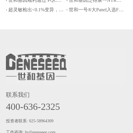
世和基因顺利通过 PQCC 胃癌 Claudin 18.2 免疫组化判读能力验证
世和基因泛得康™NTRK试剂盒再获批瑞普替尼伴随诊断
超灵敏检出<0.1%变异，世和基因满分通过CAP cfDNA室间质评
世和一号®大Panel入选FDA人工智能医疗器械清单
联系我们
400-636-2325
投资者联系: 025-58964309
工作咨询:
hr@geneseeq.com