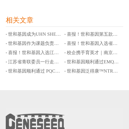
相关文章
世和基因成为UHN SHERLOCK研究首个商业基因检测合作伙伴
喜报！世和基因第五款产品进入创新医疗器械通道
世和基因作为课题负责单位参与国家科技重大专项，攻关隐匿性肿瘤液体活检
喜报！世和基因入选省级高质量数据集建设先行先试项目
喜报！世和基因入选江苏省工信领域行业高质量数据集建设先行先试名单
校企携手育英才｜南京大学奖学金颁奖仪式暨世和基因企业开放日
江苏省青联委员一行走访世和基因
世和基因顺利通过EMQN四项室间质评
世和基因顺利通过 PQCC 胃癌 Claudin 18.2 免疫组化判读能力验证
世和基因泛得康™NTRK试剂盒再获批瑞普替尼伴随诊断