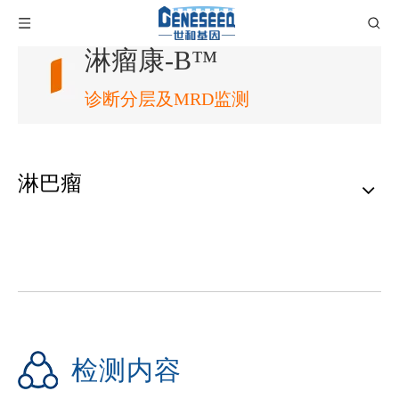
淋瘤康-B™
诊断分层及MRD监测
淋巴瘤
检测内容